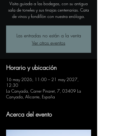
Visita guiada a las bodegas, con su antigua
sala de toneles y sus tinajas centenarias. Cata
de vinos y fondillón con nuestra enóloga.
Las entradas no están a la venta
Ver otros eventos
Horario y ubicación
16 may 2026, 11:00 – 21 may 2027,
12:30
La Canyada, Carrer Pinaret, 7, 03409 La
Canyada, Alicante, España
Acerca del evento