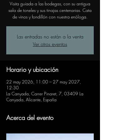
Visita guiada a las bodegas, con su antigua
sala de toneles y sus tinajas centenarias. Cata
de vinos y fondillón con nuestra enóloga.
Las entradas no están a la venta
Ver otros eventos
Horario y ubicación
22 may 2026, 11:00 – 27 may 2027,
12:30
La Canyada, Carrer Pinaret, 7, 03409 La
Canyada, Alicante, España
Acerca del evento