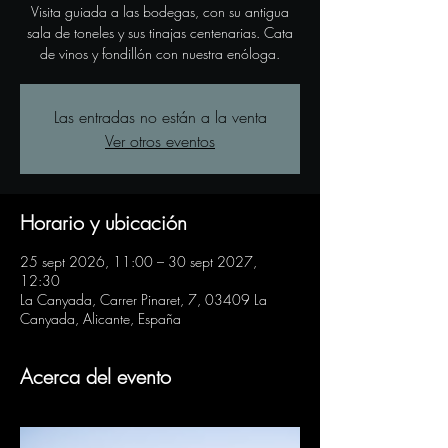
Visita guiada a las bodegas, con su antigua
sala de toneles y sus tinajas centenarias. Cata
de vinos y fondillón con nuestra enóloga.
Las entradas no están a la venta
Ver otros eventos
Horario y ubicación
25 sept 2026, 11:00 – 30 sept 2027,
12:30
La Canyada, Carrer Pinaret, 7, 03409 La
Canyada, Alicante, España
Acerca del evento