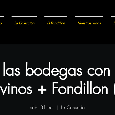
o
La Colección
El Fondillón
Nuestros vinos
B
a las bodegas con
vinos + Fondillon 
sáb, 31 oct
  |  
La Canyada