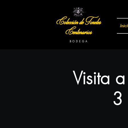
Colección de Toneles
Inici
Centenarios
B O D E G A
Visita 
3 