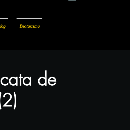
log
Enoturismo
 cata de
(2)