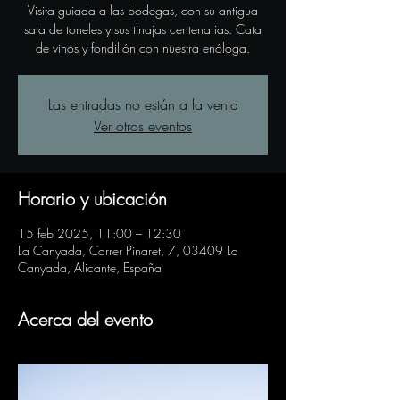
Visita guiada a las bodegas, con su antigua
sala de toneles y sus tinajas centenarias. Cata
de vinos y fondillón con nuestra enóloga.
Las entradas no están a la venta
Ver otros eventos
Horario y ubicación
15 feb 2025, 11:00 – 12:30
La Canyada, Carrer Pinaret, 7, 03409 La
Canyada, Alicante, España
Acerca del evento