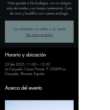
Visita guiada a las bodegas, con su antigua
sala de toneles y sus tinajas centenarias. Cata
de vinos y fondillón con nuestra enóloga.
Las entradas no están a la venta
Ver otros eventos
Horario y ubicación
22 feb 2025, 11:00 – 12:30
La Canyada, Carrer Pinaret, 7, 03409 La
Canyada, Alicante, España
Acerca del evento