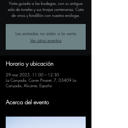
Visita guiada a las bodegas, con su antigua
sala de toneles y sus tinajas centenarias. Cata
de vinos y fondillón con nuestra enóloga.
Las entradas no están a la venta
Ver otros eventos
Horario y ubicación
29 mar 2025, 11:00 – 12:30
La Canyada, Carrer Pinaret, 7, 03409 La
Canyada, Alicante, España
Acerca del evento