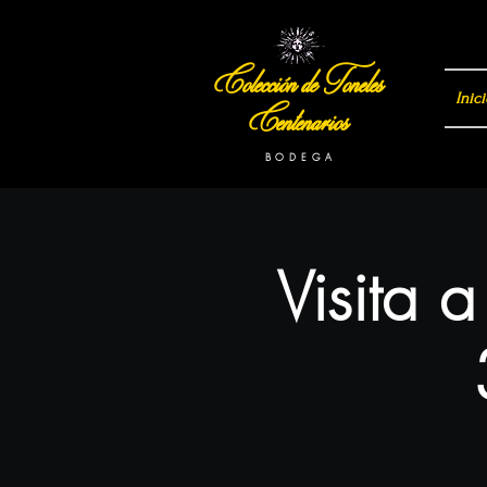
Colección de Toneles
Inici
Centenarios
B O D E G A
Visita 