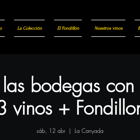
o
La Colección
El Fondillón
Nuestros vinos
B
a las bodegas con
3 vinos + Fondillo
sáb, 12 abr
  |  
La Canyada