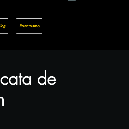
log
Enoturismo
 cata de
n