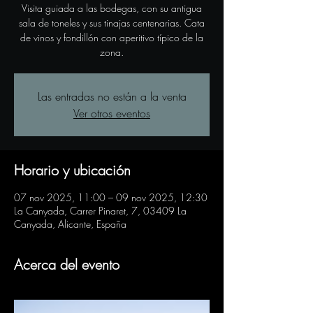
Visita guiada a las bodegas, con su antigua
sala de toneles y sus tinajas centenarias. Cata
de vinos y fondillón con aperitivo típico de la
zona.
Las entradas no están a la venta
Ver otros eventos
Horario y ubicación
07 nov 2025, 11:00 – 09 nov 2025, 12:30
La Canyada, Carrer Pinaret, 7, 03409 La
Canyada, Alicante, España
Acerca del evento