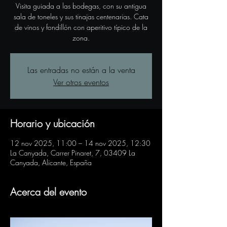
Visita guiada a las bodegas, con su antigua
sala de toneles y sus tinajas centenarias. Cata
de vinos y fondillón con aperitivo típico de la
zona.
Las entradas no están a la venta
Ver otros eventos
Horario y ubicación
12 nov 2025, 11:00 – 14 nov 2025, 12:30
La Canyada, Carrer Pinaret, 7, 03409 La
Canyada, Alicante, España
Acerca del evento