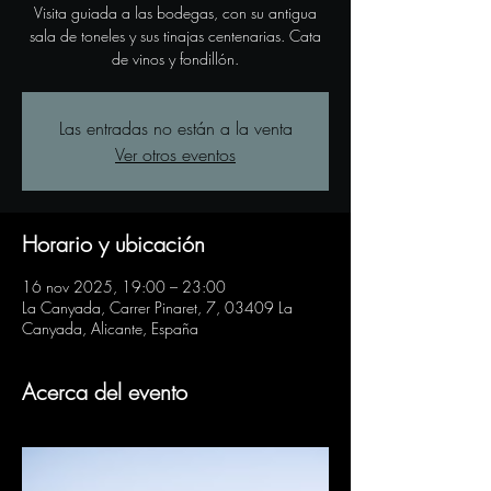
Visita guiada a las bodegas, con su antigua
sala de toneles y sus tinajas centenarias. Cata
de vinos y fondillón.
Las entradas no están a la venta
Ver otros eventos
Horario y ubicación
16 nov 2025, 19:00 – 23:00
La Canyada, Carrer Pinaret, 7, 03409 La
Canyada, Alicante, España
Acerca del evento