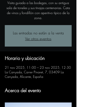
Visita guiada a las bodegas, con su antigua
sala de toneles y sus tinajas centenarias. Cata
de vinos y fondillón con aperitivo típico de la
zona.
Las entradas no están a la venta
Ver otros eventos
Horario y ubicación
21 nov 2025, 11:00 – 23 nov 2025, 12:30
La Canyada, Carrer Pinaret, 7, 03409 La
Canyada, Alicante, España
Acerca del evento