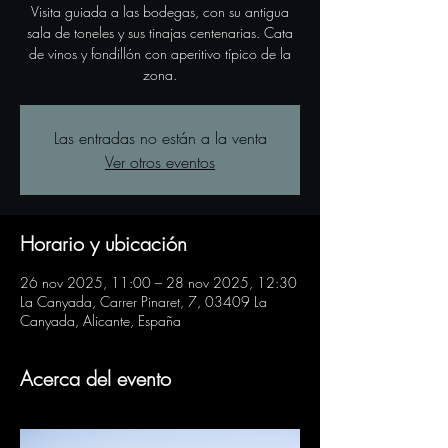
Visita guiada a las bodegas, con su antigua
sala de toneles y sus tinajas centenarias. Cata
de vinos y fondillón con aperitivo típico de la
zona.
Las entradas no están a la venta
Ver otros eventos
Horario y ubicación
26 nov 2025, 11:00 – 28 nov 2025, 12:30
La Canyada, Carrer Pinaret, 7, 03409 La
Canyada, Alicante, España
Acerca del evento