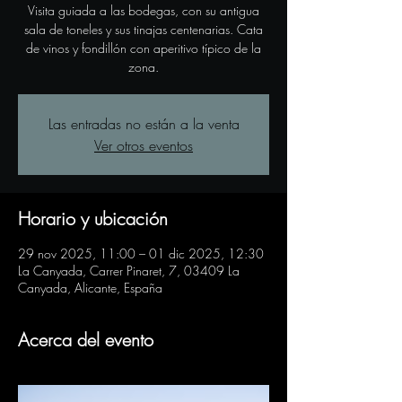
Visita guiada a las bodegas, con su antigua
sala de toneles y sus tinajas centenarias. Cata
de vinos y fondillón con aperitivo típico de la
zona.
Las entradas no están a la venta
Ver otros eventos
Horario y ubicación
29 nov 2025, 11:00 – 01 dic 2025, 12:30
La Canyada, Carrer Pinaret, 7, 03409 La
Canyada, Alicante, España
Acerca del evento