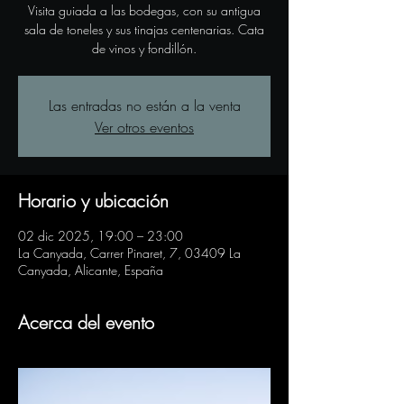
Visita guiada a las bodegas, con su antigua
sala de toneles y sus tinajas centenarias. Cata
de vinos y fondillón.
Las entradas no están a la venta
Ver otros eventos
Horario y ubicación
02 dic 2025, 19:00 – 23:00
La Canyada, Carrer Pinaret, 7, 03409 La
Canyada, Alicante, España
Acerca del evento