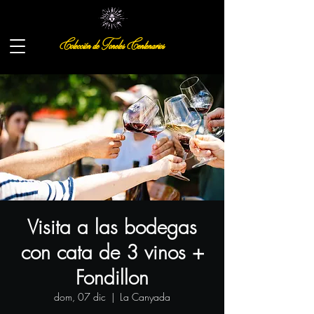
Colección de Toneles Centenarios
Visita a las bodegas
con cata de 3 vinos +
Fondillon
dom, 07 dic
  |  
La Canyada