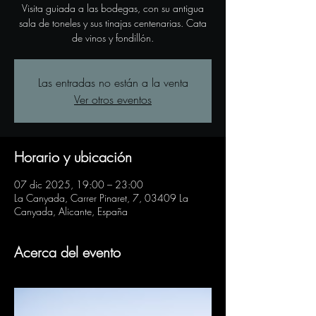
Visita guiada a las bodegas, con su antigua
sala de toneles y sus tinajas centenarias. Cata
de vinos y fondillón.
Las entradas no están a la venta
Ver otros eventos
Horario y ubicación
07 dic 2025, 19:00 – 23:00
La Canyada, Carrer Pinaret, 7, 03409 La
Canyada, Alicante, España
Acerca del evento