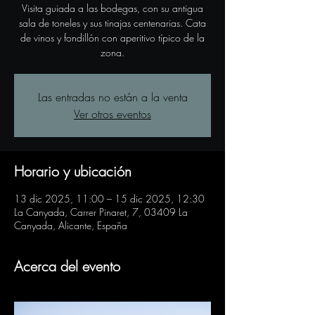
Visita guiada a las bodegas, con su antigua
sala de toneles y sus tinajas centenarias. Cata
de vinos y fondillón con aperitivo típico de la
zona.
Las entradas no están a la venta
Ver otros eventos
Horario y ubicación
13 dic 2025, 11:00 – 15 dic 2025, 12:30
La Canyada, Carrer Pinaret, 7, 03409 La
Canyada, Alicante, España
Acerca del evento