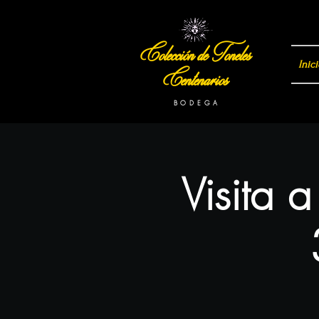
Colección de Toneles
Inici
Centenarios
B O D E G A
Visita 