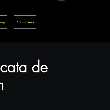
log
Enoturismo
 cata de
n