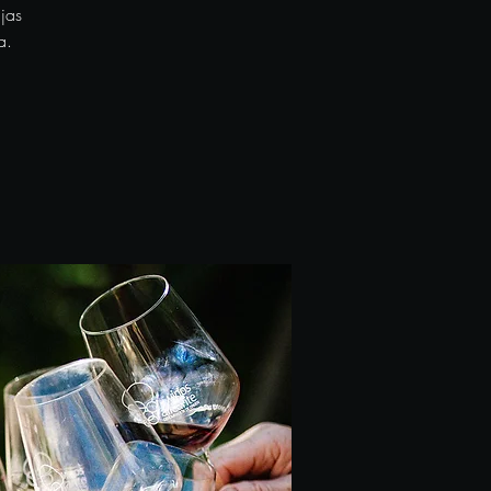
jas
a.