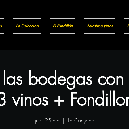
o
La Colección
El Fondillón
Nuestros vinos
B
a las bodegas con
3 vinos + Fondillo
jue, 25 dic
  |  
La Canyada