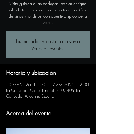
Visita guiada a las bodegas, con su antigua
sala de toneles y sus tinajas centenarias. Cata
de vinos y fondillón con aperitivo típico de la
zona.
Las entradas no están a la venta
Ver otros eventos
Horario y ubicación
10 ene 2026, 11:00 – 12 ene 2026, 12:30
La Canyada, Carrer Pinaret, 7, 03409 La
Canyada, Alicante, España
Acerca del evento