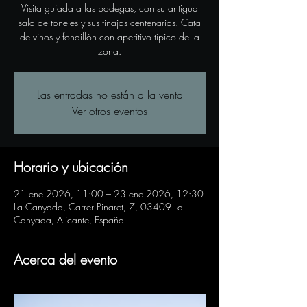
Visita guiada a las bodegas, con su antigua
sala de toneles y sus tinajas centenarias. Cata
de vinos y fondillón con aperitivo típico de la
zona.
Las entradas no están a la venta
Ver otros eventos
Horario y ubicación
21 ene 2026, 11:00 – 23 ene 2026, 12:30
La Canyada, Carrer Pinaret, 7, 03409 La
Canyada, Alicante, España
Acerca del evento