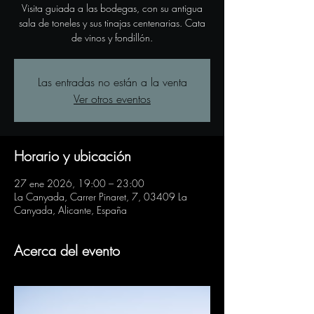
Visita guiada a las bodegas, con su antigua
sala de toneles y sus tinajas centenarias. Cata
de vinos y fondillón.
Las entradas no están a la venta
Ver otros eventos
Horario y ubicación
27 ene 2026, 19:00 – 23:00
La Canyada, Carrer Pinaret, 7, 03409 La
Canyada, Alicante, España
Acerca del evento