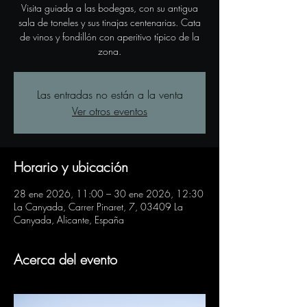
Visita guiada a las bodegas, con su antigua
sala de toneles y sus tinajas centenarias. Cata
de vinos y fondillón con aperitivo típico de la
zona.
Las entradas no están a la venta
Ver otros eventos
Horario y ubicación
28 ene 2026, 11:00 – 30 ene 2026, 12:30
La Canyada, Carrer Pinaret, 7, 03409 La
Canyada, Alicante, España
Acerca del evento