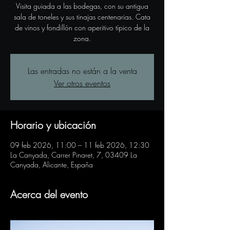
Visita guiada a las bodegas, con su antigua
sala de toneles y sus tinajas centenarias. Cata
de vinos y fondillón con aperitivo típico de la
zona.
Las entradas no están a la venta
Ver otros eventos
Horario y ubicación
09 feb 2026, 11:00 – 11 feb 2026, 12:30
La Canyada, Carrer Pinaret, 7, 03409 La
Canyada, Alicante, España
Acerca del evento