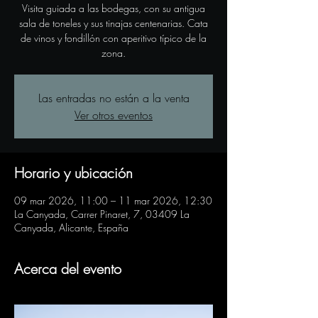
Visita guiada a las bodegas, con su antigua
sala de toneles y sus tinajas centenarias. Cata
de vinos y fondillón con aperitivo típico de la
zona.
Las entradas no están a la venta
Ver otros eventos
Horario y ubicación
09 mar 2026, 11:00 – 11 mar 2026, 12:30
La Canyada, Carrer Pinaret, 7, 03409 La
Canyada, Alicante, España
Acerca del evento