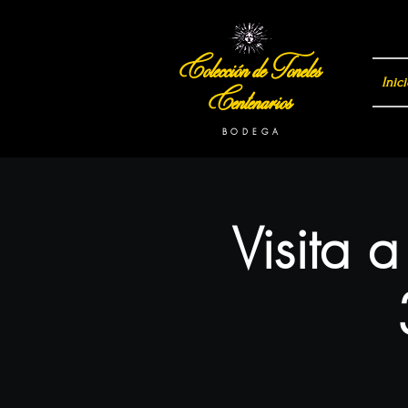
Colección de Toneles
Inici
Centenarios
B O D E G A
Visita 