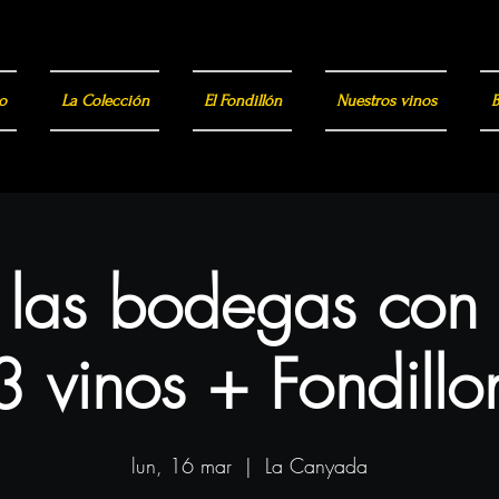
o
La Colección
El Fondillón
Nuestros vinos
B
a las bodegas con
3 vinos + Fondillo
lun, 16 mar
  |  
La Canyada