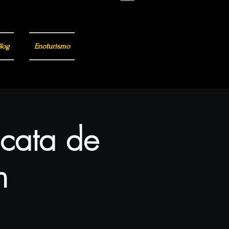
log
Enoturismo
 cata de
n