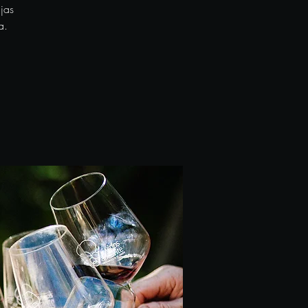
jas
a.