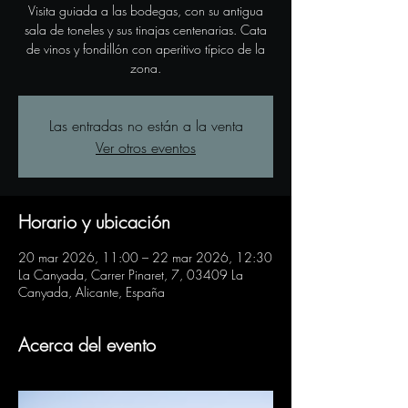
Visita guiada a las bodegas, con su antigua
sala de toneles y sus tinajas centenarias. Cata
de vinos y fondillón con aperitivo típico de la
zona.
Las entradas no están a la venta
Ver otros eventos
Horario y ubicación
20 mar 2026, 11:00 – 22 mar 2026, 12:30
La Canyada, Carrer Pinaret, 7, 03409 La
Canyada, Alicante, España
Acerca del evento