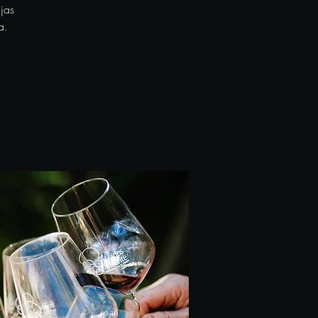
jas
a.