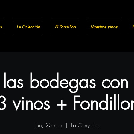
o
La Colección
El Fondillón
Nuestros vinos
B
a las bodegas con
3 vinos + Fondillo
lun, 23 mar
  |  
La Canyada