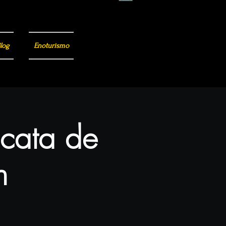
log
Enoturismo
 cata de
n