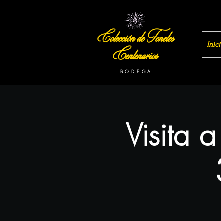
Colección de Toneles
Inici
Centenarios
B O D E G A
Visita 