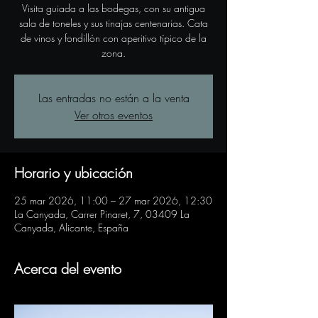
Visita guiada a las bodegas, con su antigua
sala de toneles y sus tinajas centenarias. Cata
de vinos y fondillón con aperitivo típico de la
zona.
Las entradas no están a la venta
Ver otros eventos
Horario y ubicación
25 mar 2026, 11:00 – 27 mar 2026, 12:30
La Canyada, Carrer Pinaret, 7, 03409 La
Canyada, Alicante, España
Acerca del evento