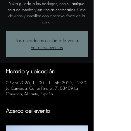
Visita guiada a las bodegas, con su antigua
sala de toneles y sus tinajas centenarias. Cata
de vinos y fondillón con aperitivo típico de la
zona.
Las entradas no están a la venta
Ver otros eventos
Horario y ubicación
09 abr 2026, 11:00 – 11 abr 2026, 12:30
La Canyada, Carrer Pinaret, 7, 03409 La
Canyada, Alicante, España
Acerca del evento