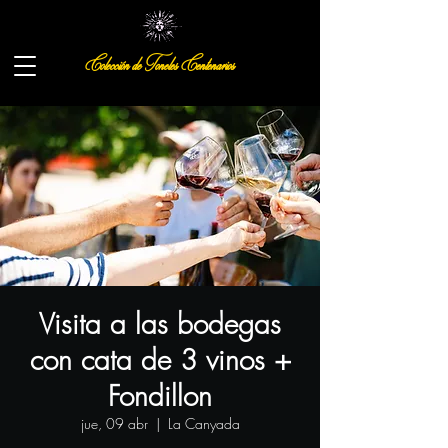
Colección de Toneles Centenarios
Visita a las bodegas
con cata de 3 vinos +
Fondillon
jue, 09 abr
  |  
La Canyada