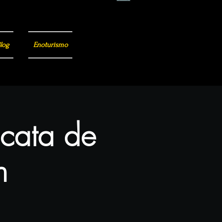
log
Enoturismo
 cata de
n