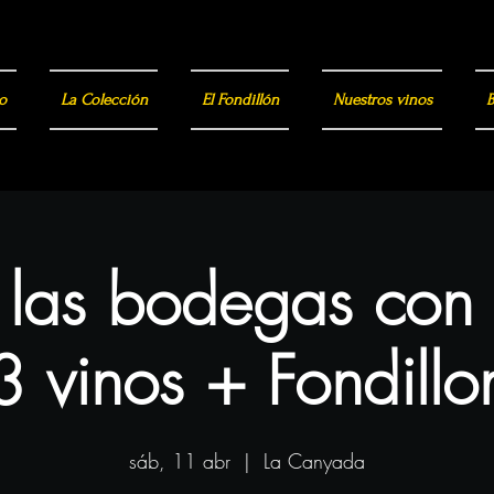
o
La Colección
El Fondillón
Nuestros vinos
B
a las bodegas con
3 vinos + Fondillo
sáb, 11 abr
  |  
La Canyada