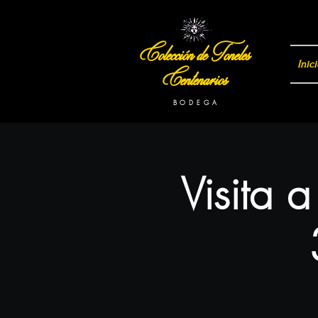
Colección de Toneles
Inici
Centenarios
B O D E G A
Visita 