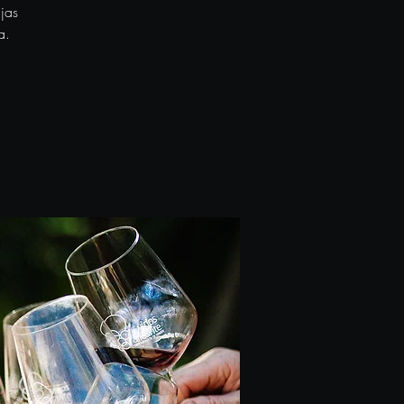
jas
a.