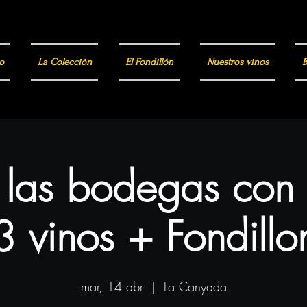
o
La Colección
El Fondillón
Nuestros vinos
B
a las bodegas con
3 vinos + Fondillo
mar, 14 abr
  |  
La Canyada