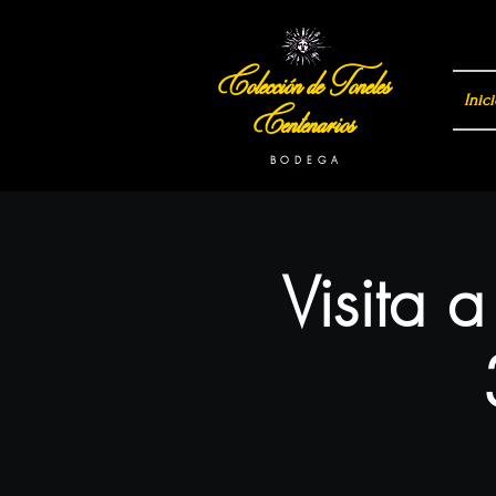
Colección de Toneles
Inici
Centenarios
B O D E G A
Visita 