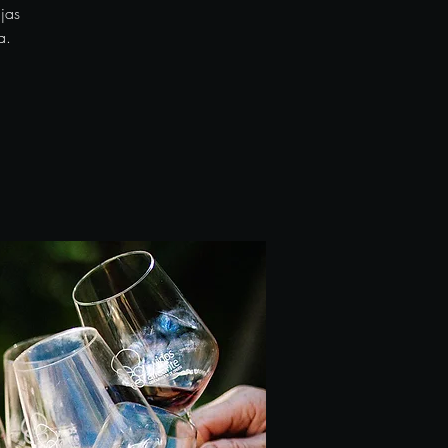
jas
a.