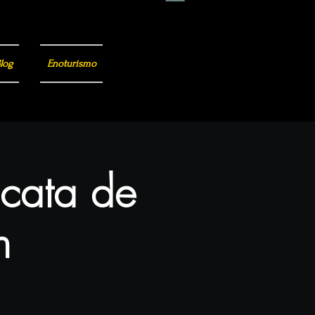
log
Enoturismo
 cata de
n