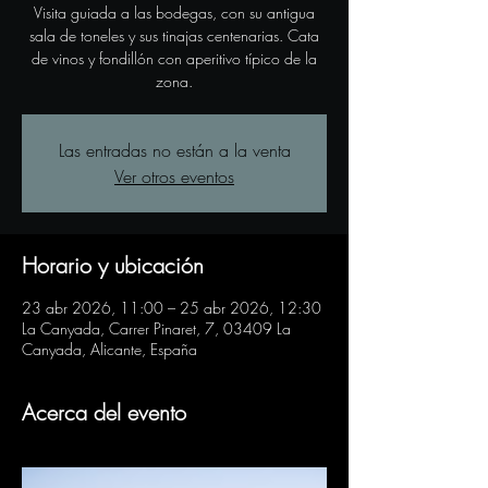
Visita guiada a las bodegas, con su antigua
sala de toneles y sus tinajas centenarias. Cata
de vinos y fondillón con aperitivo típico de la
zona.
Las entradas no están a la venta
Ver otros eventos
Horario y ubicación
23 abr 2026, 11:00 – 25 abr 2026, 12:30
La Canyada, Carrer Pinaret, 7, 03409 La
Canyada, Alicante, España
Acerca del evento