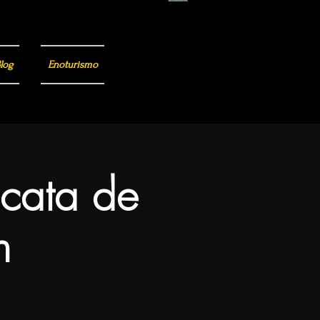
log
Enoturismo
 cata de
n