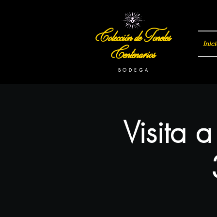
Colección de Toneles
Inici
Centenarios
B O D E G A
Visita 