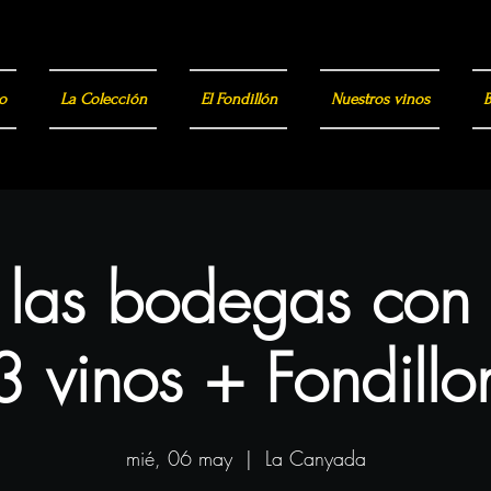
o
La Colección
El Fondillón
Nuestros vinos
B
a las bodegas con
3 vinos + Fondillo
mié, 06 may
  |  
La Canyada