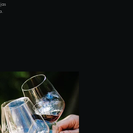
jas
a.