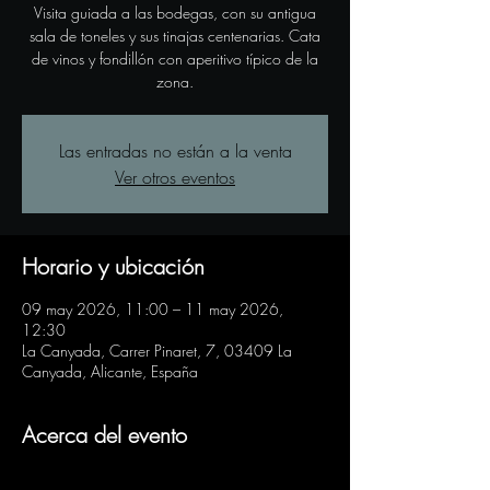
Visita guiada a las bodegas, con su antigua
sala de toneles y sus tinajas centenarias. Cata
de vinos y fondillón con aperitivo típico de la
zona.
Las entradas no están a la venta
Ver otros eventos
Horario y ubicación
09 may 2026, 11:00 – 11 may 2026,
12:30
La Canyada, Carrer Pinaret, 7, 03409 La
Canyada, Alicante, España
Acerca del evento