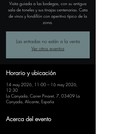
Visita guiada a las bodegas, con su antigua
sala de toneles y sus tinajas centenarias. Cata
de vinos y fondillón con aperitivo típico de la
zona.
Las entradas no están a la venta
Ver otros eventos
Horario y ubicación
14 may 2026, 11:00 – 16 may 2026,
12:30
La Canyada, Carrer Pinaret, 7, 03409 La
Canyada, Alicante, España
Acerca del evento