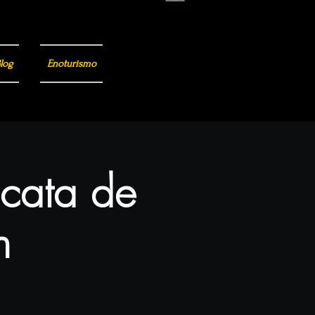
log
Enoturismo
 cata de
n