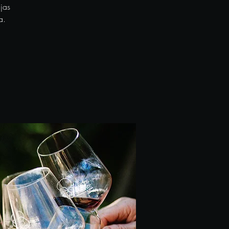
jas
a.