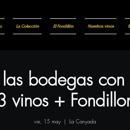
o
La Colección
El Fondillón
Nuestros vinos
B
a las bodegas con
3 vinos + Fondillo
vie, 15 may
  |  
La Canyada