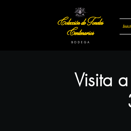
Colección de Toneles
Inici
Centenarios
B O D E G A
Visita 