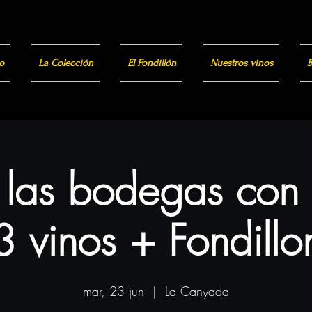
o
La Colección
El Fondillón
Nuestros vinos
B
a las bodegas con
3 vinos + Fondillo
mar, 23 jun
  |  
La Canyada