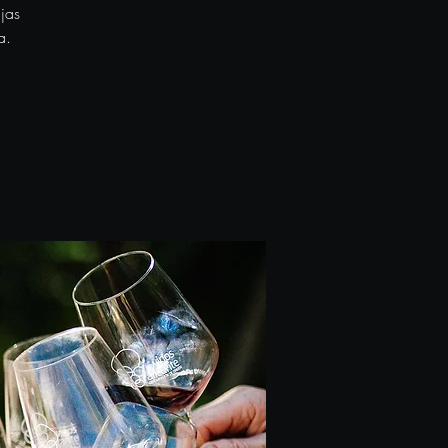
jas
a.