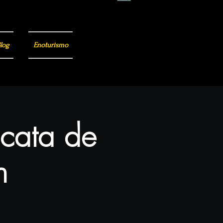
log
Enoturismo
 cata de
n