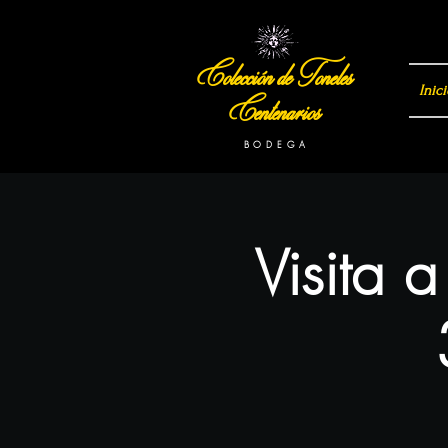
Colección de Toneles
Inici
Centenarios
B O D E G A
Visita 