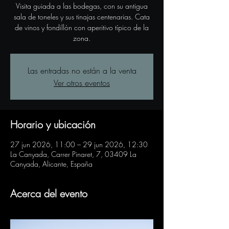
Visita guiada a las bodegas, con su antigua
sala de toneles y sus tinajas centenarias. Cata
de vinos y fondillón con aperitivo típico de la
zona.
Las entradas no están a la venta
Ver otros eventos
Horario y ubicación
27 jun 2026, 11:00 – 29 jun 2026, 12:30
La Canyada, Carrer Pinaret, 7, 03409 La
Canyada, Alicante, España
Acerca del evento