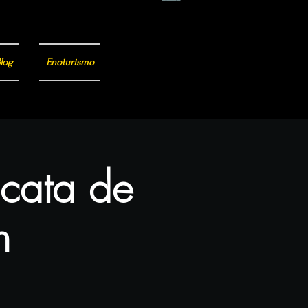
log
Enoturismo
 cata de
n