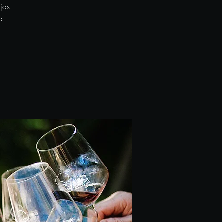
jas
a.