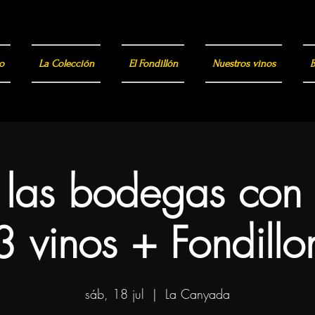
o
La Colección
El Fondillón
Nuestros vinos
B
a las bodegas con
3 vinos + Fondillo
sáb, 18 jul
  |  
La Canyada