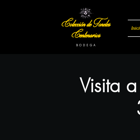
Colección de Toneles
Inici
Centenarios
B O D E G A
Visita 