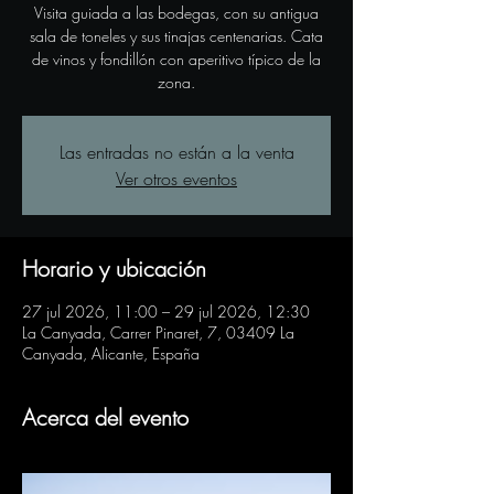
Visita guiada a las bodegas, con su antigua
sala de toneles y sus tinajas centenarias. Cata
de vinos y fondillón con aperitivo típico de la
zona.
Las entradas no están a la venta
Ver otros eventos
Horario y ubicación
27 jul 2026, 11:00 – 29 jul 2026, 12:30
La Canyada, Carrer Pinaret, 7, 03409 La
Canyada, Alicante, España
Acerca del evento