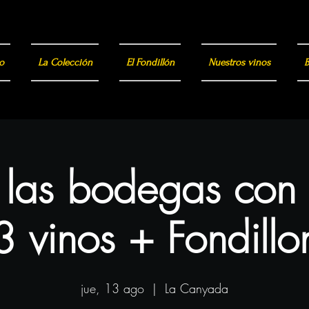
o
La Colección
El Fondillón
Nuestros vinos
B
a las bodegas con
3 vinos + Fondillo
jue, 13 ago
  |  
La Canyada