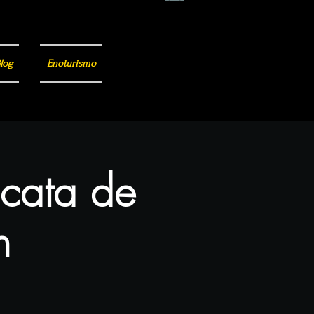
log
Enoturismo
 cata de
n