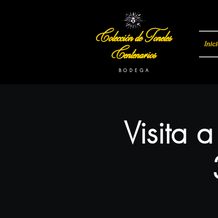
Colección de Toneles
Inici
Centenarios
B O D E G A
Visita 