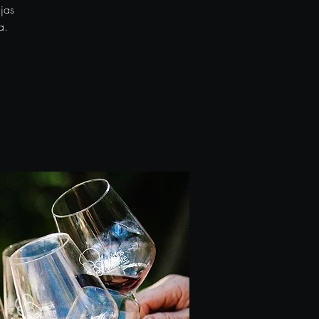
jas
a.