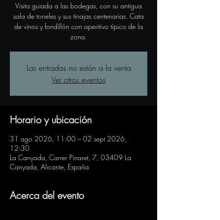
Visita guiada a las bodegas, con su antigua
sala de toneles y sus tinajas centenarias. Cata
de vinos y fondillón con aperitivo típico de la
zona.
Las entradas no están a la venta
Ver otros eventos
Horario y ubicación
31 ago 2026, 11:00 – 02 sept 2026,
12:30
La Canyada, Carrer Pinaret, 7, 03409 La
Canyada, Alicante, España
Acerca del evento