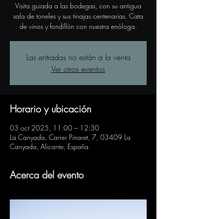
Visita guiada a las bodegas, con su antigua
sala de toneles y sus tinajas centenarias. Cata
de vinos y fondillón con nuestra enóloga.
Las entradas no están a la venta
Ver otros eventos
Horario y ubicación
03 oct 2025, 11:00 – 12:30
La Canyada, Carrer Pinaret, 7, 03409 La
Canyada, Alicante, España
Acerca del evento