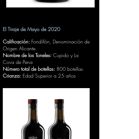
El Tiraje de Mayo de 2020
Calificación:
Fondillón, Denominación de
Origen Alicante.
Nombre de los Toneles:
Cupido y La
Cova de Pena
Número total de botellas:
800 botellas.
Crianza:
Edad Superior a 25 años