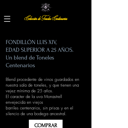
Colección de Toneles Centenarios
FONDILLÓN LUIS XIV,
EDAD SUPERIOR A 25 AÑOS.
Un blend de Toneles
Centenarios
Blend procedente de vinos guardados en
nuestra sala de toneles, y que tienen una
vejez mínima de 25 años.
El caracter de la uva Monastrell
envejecida en viejos
barriles centenarios, sin prisas y en el
silencio de una bodega ancestral.
COMPRAR