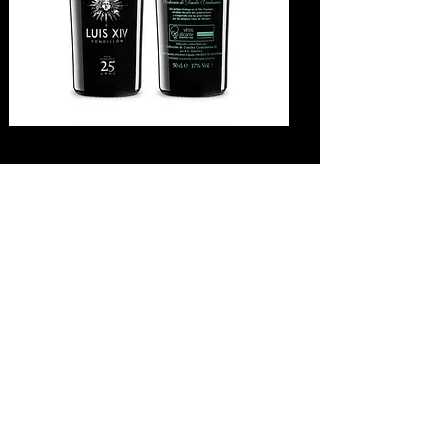
Cata:
Color marrón claro y ribete teja
anaranjado, con intensidad media. En
nariz, destacan los cálidos aromas de
frutos secos (avellanas, almendra
marcona tostada) y madera noble muy
antigua.
En boca, es casi seco, amable y muy
envolvente. Sus aromas de avellanas,
canela e higos secos se combinan con
los tostados cremosos del roble
centenario. Final largo y limpio.